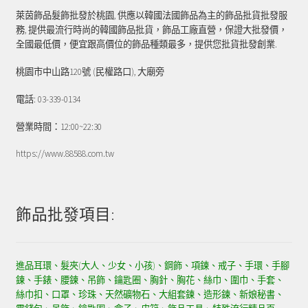
萊茵飾品髮飾批發於桃園, 供應以韓國法國飾品為主的飾品批貨批發服
務, 提供最流行時尚的韓國飾品批貨，飾品工廠直營，保證大批發價，
全國最低價，便宜跟高價位的飾品種類最多，提供您批貨批發創業.
桃園市中山路120號 (民權路口), 大廟旁
電話: 03-339-0134
營業時間：12:00~22:30
https://www.88588.com.tw
飾品批發項目:
進品耳環、髮夾(大人、少女、小孩)、鋼飾、項鍊、戒子、手環、手腳
鍊、手錶、腰鍊、吊飾、鑰匙圈、胸針、胸花、絲巾、圍巾、手套、
絲巾扣、口罩、珍珠、天然礦物石、大組套鍊、造形鍊、新娘秘書、