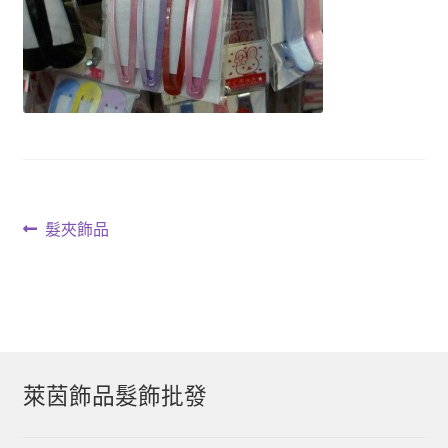
文
上
髮夾飾品
一
章
篇
導
文
章:
覽
萊茵飾品髮飾批發