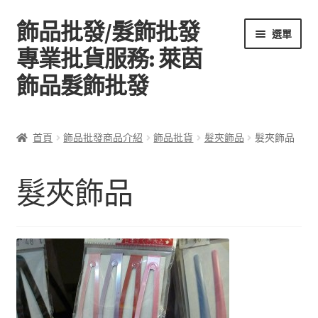
飾品批發/髮飾批發
跳
跳
選單
至
至
專業批貨服務: 萊茵
導
主
飾品髮飾批發
覽
要
列
內
容
首頁
首頁
飾品批發商品介紹
飾品批貨
髮夾飾品
髮夾飾品
關於萊茵飾品批發
髮夾飾品
飾品批發商品介紹
聯絡飾品批發