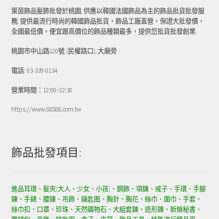
萊茵飾品髮飾批發於桃園, 供應以韓國法國飾品為主的飾品批貨批發服
務, 提供最流行時尚的韓國飾品批貨，飾品工廠直營，保證大批發價，
全國最低價，便宜跟高價位的飾品種類最多，提供您批貨批發創業.
桃園市中山路120號 (民權路口), 大廟旁
電話: 03-339-0134
營業時間：12:00~22:30
https://www.88588.com.tw
飾品批發項目:
進品耳環、髮夾(大人、少女、小孩)、鋼飾、項鍊、戒子、手環、手腳
鍊、手錶、腰鍊、吊飾、鑰匙圈、胸針、胸花、絲巾、圍巾、手套、
絲巾扣、口罩、珍珠、天然礦物石、大組套鍊、造形鍊、新娘秘書、