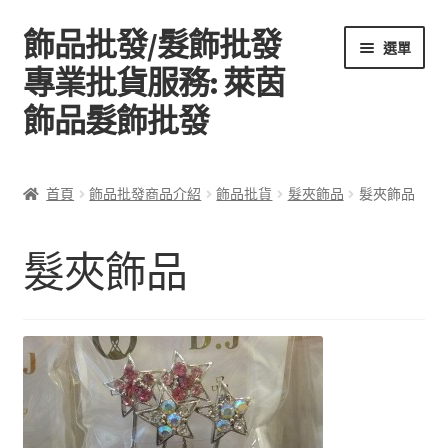
飾品批發/髮飾批發
跳
跳
選單
至
至
專業批貨服務: 萊茵
導
主
飾品髮飾批發
覽
要
列
內
容
首頁
首頁
飾品批發商品介紹
飾品批貨
髮夾飾品
髮夾飾品
關於萊茵飾品批發
髮夾飾品
飾品批發商品介紹
聯絡飾品批發