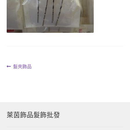
文
上
髮夾飾品
一
章
篇
導
文
章:
覽
萊茵飾品髮飾批發