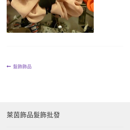
文
上
髮飾飾品
一
章
篇
導
文
章:
覽
萊茵飾品髮飾批發