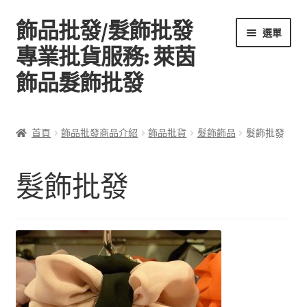
飾品批發/髮飾批發
跳
跳
選單
至
至
專業批貨服務: 萊茵
導
主
飾品髮飾批發
覽
要
列
內
容
首頁
首頁
飾品批發商品介紹
飾品批貨
髮飾飾品
髮飾批發
關於萊茵飾品批發
髮飾批發
飾品批發商品介紹
聯絡飾品批發