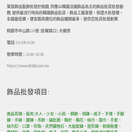
萊茵飾品髮飾批發於桃園, 供應以韓國法國飾品為主的飾品批貨批發服
務, 提供最流行時尚的韓國飾品批貨，飾品工廠直營，保證大批發價，
全國最低價，便宜跟高價位的飾品種類最多，提供您批貨批發創業.
桃園市中山路120號 (民權路口), 大廟旁
電話: 03-339-0134
營業時間：12:00~22:30
https://www.88588.com.tw
飾品批發項目:
進品耳環、髮夾(大人、少女、小孩)、鋼飾、項鍊、戒子、手環、手腳
鍊、手錶、腰鍊、吊飾、鑰匙圈、胸針、胸花、絲巾、圍巾、手套、
絲巾扣、口罩、珍珠、天然礦物石、大組套鍊、造形鍊、新娘秘書、