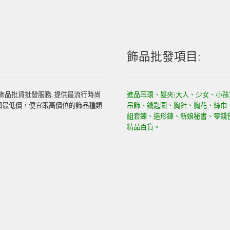
飾品批發項目:
飾品批貨批發服務, 提供最流行時尚
進品耳環、髮夾(大人、少女、小孩
國最低價，便宜跟高價位的飾品種類
吊飾、鑰匙圈、胸針、胸花、絲巾
組套鍊、造形鍊、新娘秘書、零錢
精品百貨。