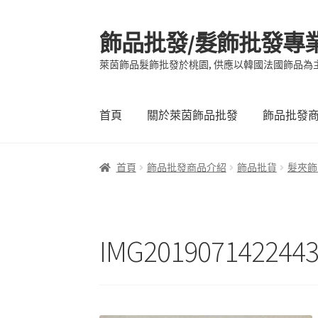
飾品批發/髮飾批發專
跳
跳
至
至
萊茵飾品髮飾批發於桃園, 供應以韓國法國飾品為
導
主
覽
要
列
內
首頁
關於萊茵飾品批發
飾品批發
容
首頁
飾品批發商品介紹
飾品批貨
髮夾飾
IMG201907142244