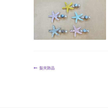
文
上
髮夾飾品
一
章
篇
導
文
章:
覽