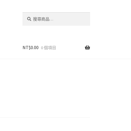
搜
搜
尋
尋
關
鍵
字:
NT$
0.00
0 個項目