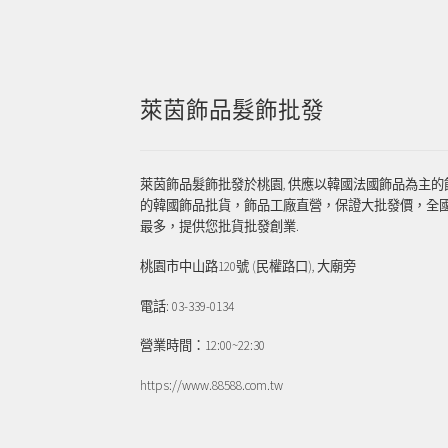
萊茵飾品髮飾批發
萊茵飾品髮飾批發於桃園, 供應以韓國法國飾品為主的
的韓國飾品批貨，飾品工廠直營，保證大批發價，全
最多，提供您批貨批發創業.
桃園市中山路120號 (民權路口), 大廟旁
電話: 03-339-0134
營業時間：12:00~22:30
https://www.88588.com.tw