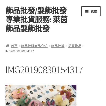
飾品批發/髮飾批發
跳
跳
選單
至
至
專業批貨服務: 萊茵
導
主
飾品髮飾批發
覽
要
列
內
容
首頁
首頁
飾品批發商品介紹
飾品批貨
兒童飾品
IMG20190830154317
關於萊茵飾品批發
飾品批發商品介紹
IMG20190830154317
聯絡飾品批發