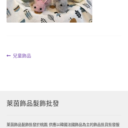
文
上
兒童飾品
一
章
篇
導
文
章:
覽
萊茵飾品髮飾批發
萊茵飾品髮飾批發於桃園, 供應以韓國法國飾品為主的飾品批貨批發服