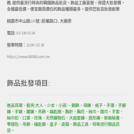
務, 提供最流行時尚的韓國飾品批貨，飾品工廠直營，保證大批發價，
全國最低價，便宜跟高價位的飾品種類最多，提供您批貨批發創業.
桃園市中山路120號 (民權路口), 大廟旁
電話: 03-339-0134
營業時間：12:00~22:30
https://www.88588.com.tw
飾品批發項目:
進品耳環、髮夾(大人、少女、小孩)、鋼飾、項鍊、戒子、手環、手腳
鍊、手錶、腰鍊、吊飾、鑰匙圈、胸針、胸花、絲巾、圍巾、手套、
絲巾扣、口罩、珍珠、天然礦物石、大組套鍊、造形鍊、新娘秘書、
零錢包、吊飾、鑰匙圈、盒子、皮箱、飾品工具、特殊流行精品百
貨。