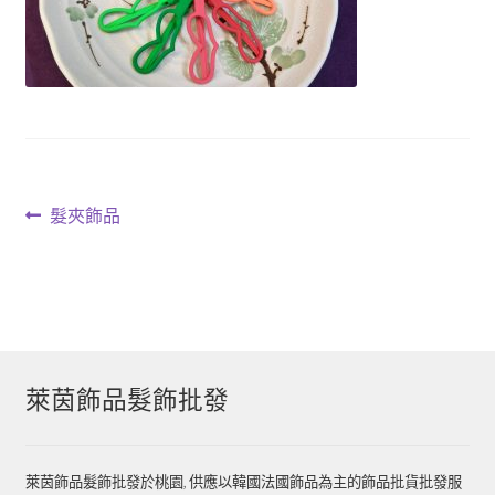
文
上
髮夾飾品
一
章
篇
導
文
章:
覽
萊茵飾品髮飾批發
萊茵飾品髮飾批發於桃園, 供應以韓國法國飾品為主的飾品批貨批發服