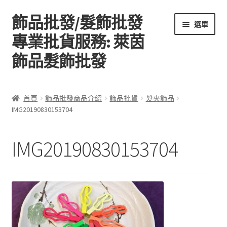
飾品批發/髮飾批發
跳
跳
選單
至
至
專業批貨服務: 萊茵
導
主
飾品髮飾批發
覽
要
列
內
容
首頁
首頁
飾品批發商品介紹
飾品批貨
髮夾飾品
IMG20190830153704
關於萊茵飾品批發
飾品批發商品介紹
IMG20190830153704
聯絡飾品批發