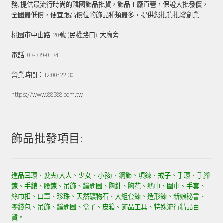
務, 提供最流行時尚的韓國飾品批貨，飾品工廠直營，保證大批發價，
全國最低價，便宜跟高價位的飾品種類最多，提供您批貨批發創業.
桃園市中山路120號 (民權路口), 大廟旁
電話: 03-339-0134
營業時間：12:00~22:30
https://www.88588.com.tw
飾品批發項目:
進品耳環、髮夾(大人、少女、小孩)、鋼飾、項鍊、戒子、手環、手腳
鍊、手錶、腰鍊、吊飾、鑰匙圈、胸針、胸花、絲巾、圍巾、手套、
絲巾扣、口罩、珍珠、天然礦物石、大組套鍊、造形鍊、新娘秘書、
零錢包、吊飾、鑰匙圈、盒子、皮箱、飾品工具、特殊流行精品百
貨。