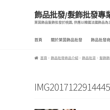
飾品批發/髮飾批發專
跳
跳
至
至
萊茵飾品髮飾批發於桃園, 供應以韓國法國飾品為
導
主
覽
要
列
內
首頁
關於萊茵飾品批發
飾品批發
容
首頁
飾品批發商品介紹
飾品批貨
髮飾飾
IMG201712291444