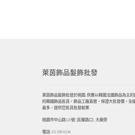
章
篇
導
文
章:
覽
萊茵飾品髮飾批發
萊茵飾品髮飾批發於桃園, 供應以韓國法國飾品為主的
的韓國飾品批貨，飾品工廠直營，保證大批發價，全
最多，提供您批貨批發創業.
桃園市中山路120號 (民權路口), 大廟旁
電話: 03-339-0134