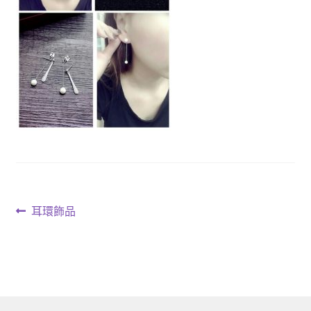
文
上
耳環飾品
一
章
篇
導
文
章:
覽