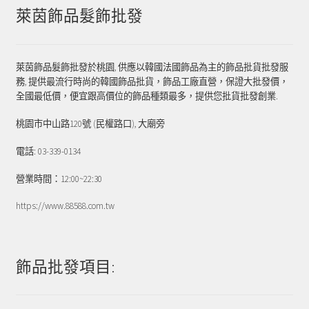
萊茵飾品髮飾批發
萊茵飾品髮飾批發於桃園, 供應以韓國法國飾品為主的飾品批貨批發服
務, 提供最流行時尚的韓國飾品批貨，飾品工廠直營，保證大批發價，
全國最低價，便宜跟高價位的飾品種類最多，提供您批貨批發創業.
桃園市中山路120號 (民權路口), 大廟旁
電話: 03-339-0134
營業時間：12:00~22:30
https://www.88588.com.tw
飾品批發項目: