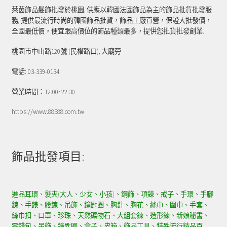
萊茵飾品髮飾批發於桃園, 供應以韓國法國飾品為主的飾品批貨批發服
務, 提供最流行時尚的韓國飾品批貨，飾品工廠直營，保證大批發價，
全國最低價，便宜跟高價位的飾品種類最多，提供您批貨批發創業.
桃園市中山路120號 (民權路口), 大廟旁
電話: 03-339-0134
營業時間：12:00~22:30
https://www.88588.com.tw
飾品批發項目:
進品耳環、髮夾(大人、少女、小孩)、鋼飾、項鍊、戒子、手環、手腳
鍊、手錶、腰鍊、吊飾、鑰匙圈、胸針、胸花、絲巾、圍巾、手套、
絲巾扣、口罩、珍珠、天然礦物石、大組套鍊、造形鍊、新娘秘書、
零錢包、吊飾、鑰匙圈、盒子、皮箱、飾品工具、特殊流行精品百