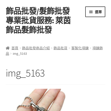
飾品批發/髮飾批發
跳
跳
選單
至
至
專業批貨服務: 萊茵
導
主
飾品髮飾批發
覽
要
列
內
容
首頁
首頁
飾品批發商品介紹
飾品批貨
客製化項鍊
項鍊飾
品
img_5163
關於萊茵飾品批發
飾品批發商品介紹
img_5163
聯絡飾品批發