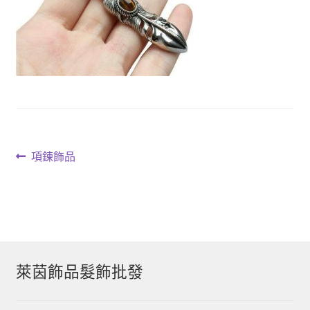
文
上
項鍊飾品
一
章
篇
導
文
章:
覽
萊茵飾品髮飾批發