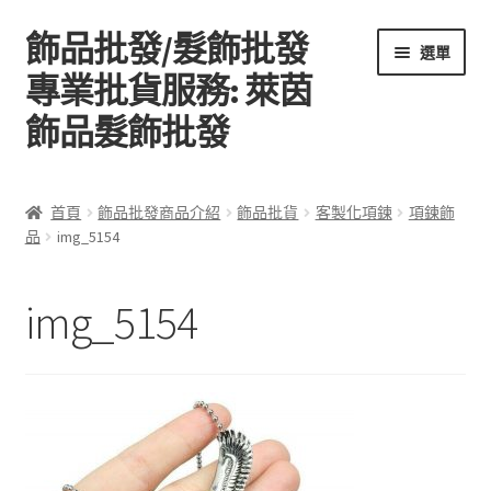
飾品批發/髮飾批發
跳
跳
選單
至
至
專業批貨服務: 萊茵
導
主
飾品髮飾批發
覽
要
列
內
容
首頁
首頁
飾品批發商品介紹
飾品批貨
客製化項鍊
項鍊飾
品
img_5154
關於萊茵飾品批發
飾品批發商品介紹
img_5154
聯絡飾品批發