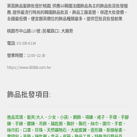
萊茵飾品髮飾批發於桃園, 供應以韓國法國飾品為主的飾品批貨批發服
務, 提供最流行時尚的韓國飾品批貨，飾品工廠直營，保證大批發價，
全國最低價，便宜跟高價位的飾品種類最多，提供您批貨批發創業.
桃園市中山路120號 (民權路口), 大廟旁
電話: 03-339-0134
營業時間：12:00~22:30
https://www.88588.com.tw
飾品批發項目:
進品耳環、髮夾(大人、少女、小孩)、鋼飾、項鍊、戒子、手環、手腳
鍊、手錶、腰鍊、吊飾、鑰匙圈、胸針、胸花、絲巾、圍巾、手套、
絲巾扣、口罩、珍珠、天然礦物石、大組套鍊、造形鍊、新娘秘書、
零錢包、吊飾、鑰匙圈、盒子、皮箱、飾品工具、特殊流行精品百