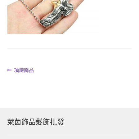
文
上
項鍊飾品
一
章
篇
導
文
章:
覽
萊茵飾品髮飾批發