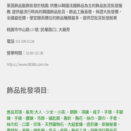
萊茵飾品髮飾批發於桃園, 供應以韓國法國飾品為主的飾品批貨批發服
務, 提供最流行時尚的韓國飾品批貨，飾品工廠直營，保證大批發價，
全國最低價，便宜跟高價位的飾品種類最多，提供您批貨批發創業.
桃園市中山路120號 (民權路口), 大廟旁
電話: 03-339-0134
營業時間：12:00~22:30
https://www.88588.com.tw
飾品批發項目:
進品耳環、髮夾(大人、少女、小孩)、鋼飾、項鍊、戒子、手環、手腳
鍊、手錶、腰鍊、吊飾、鑰匙圈、胸針、胸花、絲巾、圍巾、手套、
絲巾扣、口罩、珍珠、天然礦物石、大組套鍊、造形鍊、新娘秘書、
零錢包、吊飾、鑰匙圈、盒子、皮箱、飾品工具、特殊流行精品百