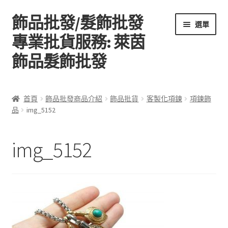
飾品批發/髮飾批發
跳
跳
選單
至
至
專業批貨服務: 萊茵
導
主
飾品髮飾批發
覽
要
列
內
容
首頁
首頁
飾品批發商品介紹
飾品批貨
客製化項鍊
項鍊飾
品
img_5152
關於萊茵飾品批發
飾品批發商品介紹
img_5152
聯絡飾品批發