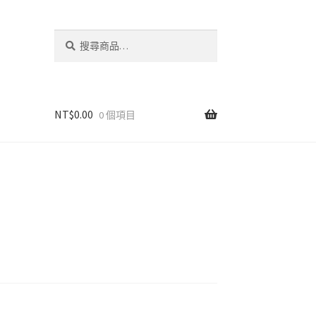
搜
搜
尋
尋
關
鍵
字:
NT$
0.00
0 個項目