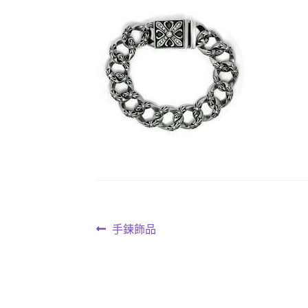
文
上
手鍊飾品
一
章
篇
導
文
章: