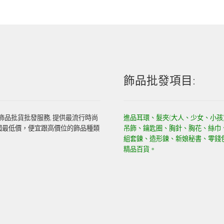
飾品批發項目:
飾品批貨批發服務, 提供最流行時尚
進品耳環、髮夾(大人、少女、小孩
國最低價，便宜跟高價位的飾品種類
吊飾、鑰匙圈、胸針、胸花、絲巾
組套鍊、造形鍊、新娘秘書、零錢
精品百貨。