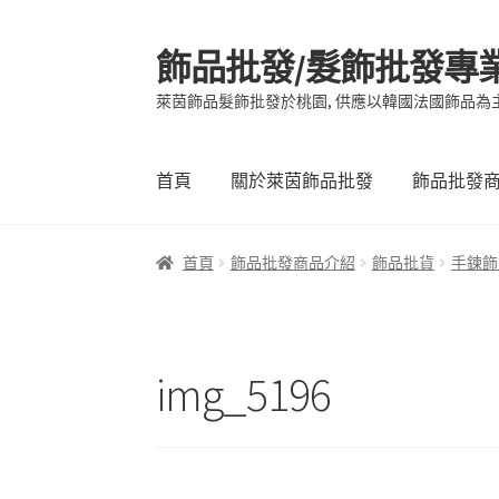
飾品批發/髮飾批發專
跳
跳
至
至
萊茵飾品髮飾批發於桃園, 供應以韓國法國飾品為
導
主
覽
要
列
內
首頁
關於萊茵飾品批發
飾品批發
容
首頁
飾品批發商品介紹
飾品批貨
手鍊飾
img_5196