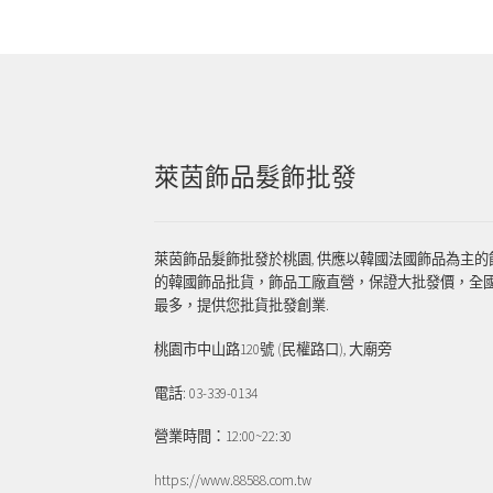
覽
萊茵飾品髮飾批發
萊茵飾品髮飾批發於桃園, 供應以韓國法國飾品為主的
的韓國飾品批貨，飾品工廠直營，保證大批發價，全
最多，提供您批貨批發創業.
桃園市中山路120號 (民權路口), 大廟旁
電話: 03-339-0134
營業時間：12:00~22:30
https://www.88588.com.tw