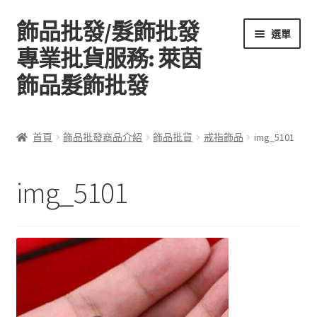
飾品批發/髮飾批發
跳
跳
選單
至
至
專業批貨服務: 萊茵
導
主
飾品髮飾批發
覽
要
列
內
容
首頁
首頁
飾品批發商品介紹
飾品批貨
戒指飾品
img_5101
關於萊茵飾品批發
img_5101
飾品批發商品介紹
聯絡飾品批發