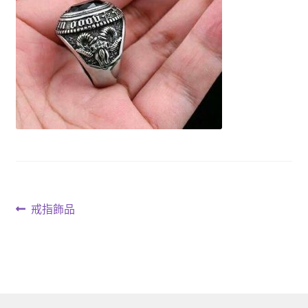
文
上
戒指飾品
一
章
篇
導
文
章:
覽