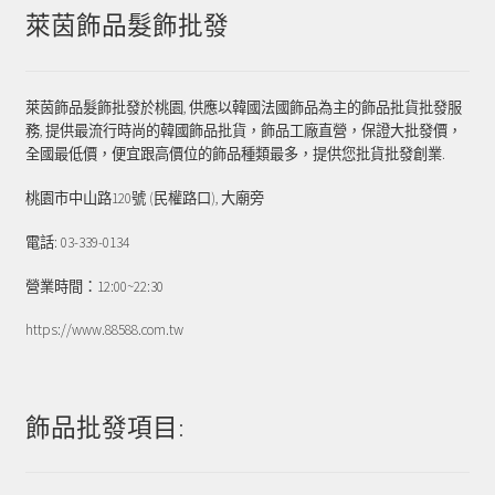
萊茵飾品髮飾批發
萊茵飾品髮飾批發於桃園, 供應以韓國法國飾品為主的飾品批貨批發服
務, 提供最流行時尚的韓國飾品批貨，飾品工廠直營，保證大批發價，
全國最低價，便宜跟高價位的飾品種類最多，提供您批貨批發創業.
桃園市中山路120號 (民權路口), 大廟旁
電話: 03-339-0134
營業時間：12:00~22:30
https://www.88588.com.tw
飾品批發項目: