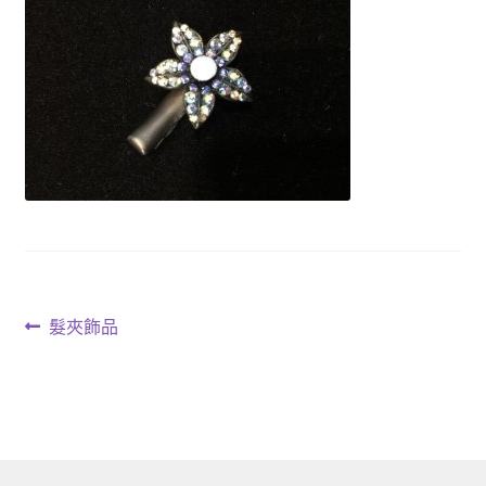
文
上
髮夾飾品
一
章
篇
導
文
章:
覽