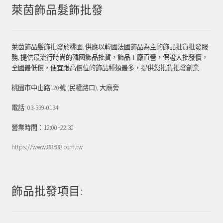
萊茵飾品髮飾批發
萊茵飾品髮飾批發於桃園, 供應以韓國法國飾品為主的飾品批貨批發服
務, 提供最流行時尚的韓國飾品批貨，飾品工廠直營，保證大批發價，
全國最低價，便宜跟高價位的飾品種類最多，提供您批貨批發創業.
桃園市中山路120號 (民權路口), 大廟旁
電話: 03-339-0134
營業時間：12:00~22:30
https://www.88588.com.tw
飾品批發項目: