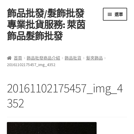
飾品批發/髮飾批發
跳
跳
選單
至
至
專業批貨服務: 萊茵
導
主
飾品髮飾批發
覽
要
列
內
容
首頁
首頁
飾品批發商品介紹
飾品批貨
髮夾飾品
20161102175457_img_4352
關於萊茵飾品批發
飾品批發商品介紹
20161102175457_img_4
聯絡飾品批發
352