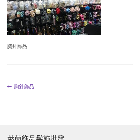
胸針飾品
文
上
胸針飾品
一
章
篇
導
文
章:
覽
萊茵飾品髮飾批發