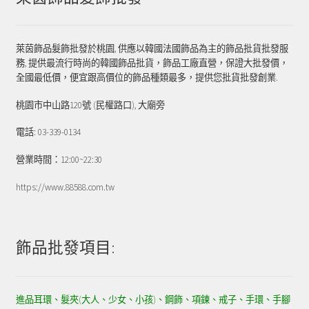
萊茵飾品髮飾批發於桃園, 供應以韓國法國飾品為主的飾品批貨批發服
務, 提供最流行時尚的韓國飾品批貨，飾品工廠直營，保證大批發價，
全國最低價，便宜跟高價位的飾品種類最多，提供您批貨批發創業.
桃園市中山路120號 (民權路口), 大廟旁
電話: 03-339-0134
營業時間：12:00~22:30
https://www.88588.com.tw
飾品批發項目:
進品耳環、髮夾(大人、少女、小孩)、鋼飾、項鍊、戒子、手環、手腳