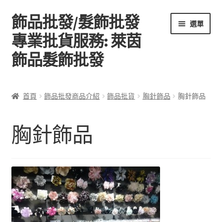
飾品批發/髮飾批發
跳
跳
選單
至
至
專業批貨服務: 萊茵
導
主
飾品髮飾批發
覽
要
列
內
容
首頁
首頁
飾品批發商品介紹
飾品批貨
胸針飾品
胸針飾品
關於萊茵飾品批發
胸針飾品
飾品批發商品介紹
聯絡飾品批發