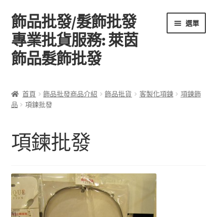
飾品批發/髮飾批發
跳
跳
選單
至
至
專業批貨服務: 萊茵
導
主
飾品髮飾批發
覽
要
列
內
容
首頁
首頁
飾品批發商品介紹
飾品批貨
客製化項鍊
項鍊飾
品
項鍊批發
關於萊茵飾品批發
飾品批發商品介紹
項鍊批發
聯絡飾品批發