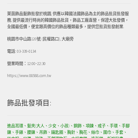
萊茵飾品髮飾批發於桃園, 供應以韓國法國飾品為主的飾品批貨批發服
務, 提供最流行時尚的韓國飾品批貨，飾品工廠直營，保證大批發價，
全國最低價，便宜跟高價位的飾品種類最多，提供您批貨批發創業.
桃園市中山路120號 (民權路口), 大廟旁
電話: 03-339-0134
營業時間：12:00~22:30
https://www.88588.com.tw
飾品批發項目:
進品耳環、髮夾(大人、少女、小孩)、鋼飾、項鍊、戒子、手環、手腳
鍊、手錶、腰鍊、吊飾、鑰匙圈、胸針、胸花、絲巾、圍巾、手套、