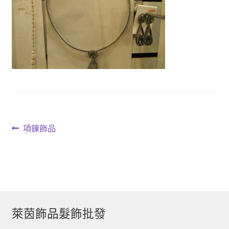
文
上
項鍊飾品
一
章
篇
導
文
章:
覽
萊茵飾品髮飾批發